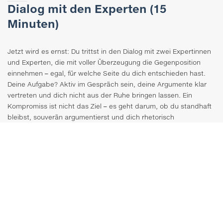
Dialog mit den Experten (15
Minuten)
Jetzt wird es ernst: Du trittst in den Dialog mit zwei Expertinnen
und Experten, die mit voller Überzeugung die Gegenposition
einnehmen – egal, für welche Seite du dich entschieden hast.
Deine Aufgabe? Aktiv im Gespräch sein, deine Argumente klar
vertreten und dich nicht aus der Ruhe bringen lassen. Ein
Kompromiss ist nicht das Ziel – es geht darum, ob du standhaft
bleibst, souverän argumentierst und dich rhetorisch
einigermassen behaupten kannst.
Worauf kommt es an?
Die Experten beurteilen dich nicht nach deinem Standpunkt,
sondern nach deiner Kommunikationskompetenz. Bewertet wird